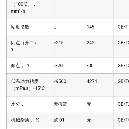
（100℃），
mm²/s
粘度指数
_
145
GB/T
闪点（开口），
≥215
242
GB/T
℃
倾点， ℃
≤-20
-30
GB/T
低温动力粘度
≤9500
4274
GB/T
（mPa.s）-15°C
水分，
无痕迹
无
GB/T
机械杂质， ％
≤0.01
无
GB/T