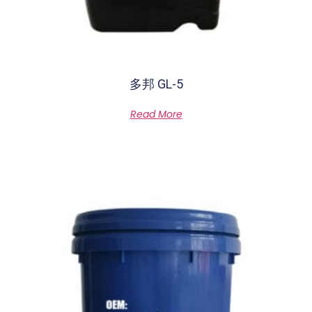
多邦 GL-5
Rated
Read More
0
out
of
5