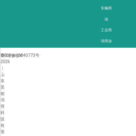
车辆用
油
工业用
润滑油
©Copyright
鲁ICP备15040773号
2026
｜
山
东
昊
铭
润
滑
科
技
有
限