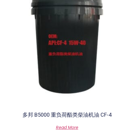
多邦 B5000 重负荷酯类柴油机油 CF-4
Rated
Read More
0
out
of
5