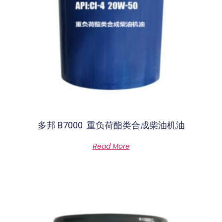
多邦 B7000 重负荷酯类合成柴油机油
Rated
Read More
0
out
of
5