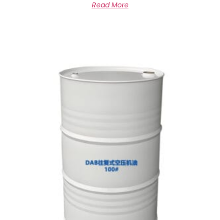
Read More
0
out
of
5