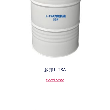
多邦 L-TSA
Rated
Read More
0
out
of
5