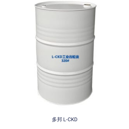
多邦 L-CKD
Rated