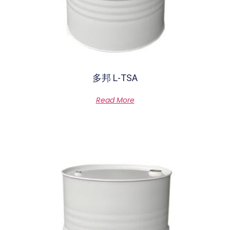
多邦 L-TSA
Rated
Read More
0
out
of
5